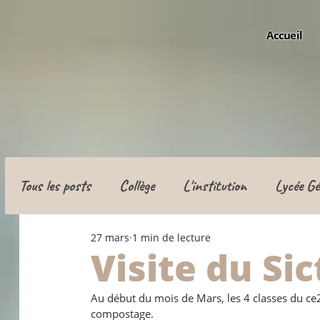
Accueil
Tous les posts
Collège
L'institution
Lycée Gé
27 mars
1 min de lecture
Classe de défense
Apprentissage
Visite du Si
Au début du mois de Mars, les 4 classes du ce2 
compostage. 