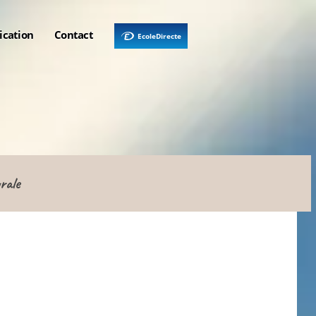
ication
Contact
EcoleDirecte
rale