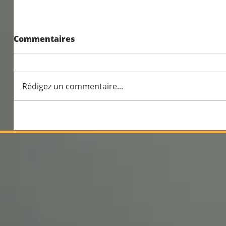
Résultats exceptionnels
Commentaires
aux examens 2026
Rédigez un commentaire...
100% de
profess