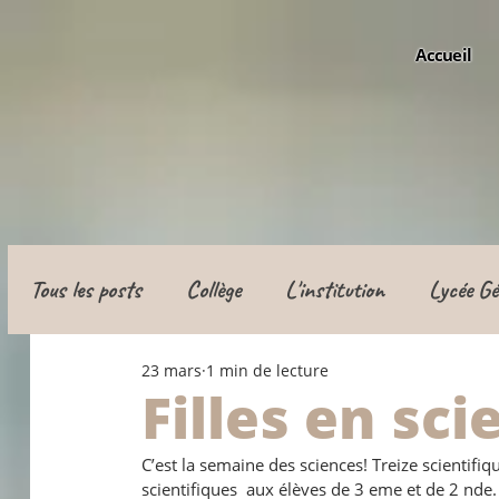
Accueil
Tous les posts
Collège
L'institution
Lycée Gé
23 mars
1 min de lecture
Classe de défense
Apprentissage
Filles en sci
C’est la semaine des sciences! Treize scientifiq
scientifiques  aux élèves de 3 eme et de 2 nde