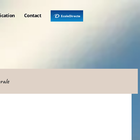
ication
Contact
EcoleDirecte
rale