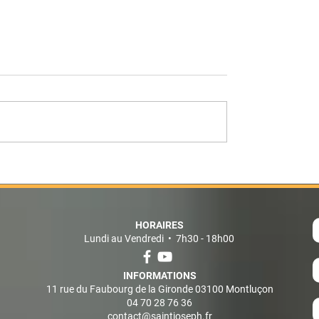
 réussite au bac
Afternoon tea with
ionel
english association fo
HORAIRES
Lundi au Vendredi • 7h30 - 18h00
INFORMATIONS
11 rue du Faubourg de la Gironde 03100 Montluçon
04 70 28 76 36
contact@saintjoseph.fr