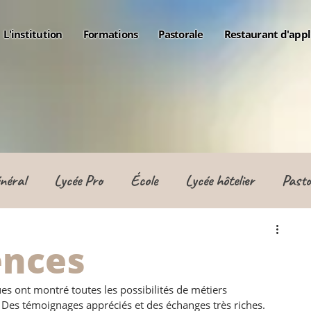
L'institution
Formations
Pastorale
Restaurant d'appl
néral
Lycée Pro
École
Lycée hôtelier
Pasto
ences
ues ont montré toutes les possibilités de métiers 
. Des témoignages appréciés et des échanges très riches.