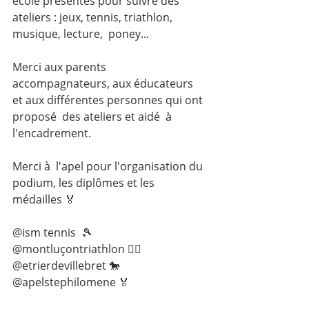
école présentes pour suivre des 
ateliers : jeux, tennis, triathlon, 
musique, lecture,  poney...
Merci aux parents 
accompagnateurs, aux éducateurs 
et aux différentes personnes qui ont 
proposé  des ateliers et aidé  à  
l'encadrement. 
Merci à  l'apel pour l'organisation du 
podium, les diplômes et les 
médailles 🏅 
@ism tennis  🎾        
@montluçontriathlon 🚴‍♂️  
@etrierdevillebret 🐎       
@apelstephilomene 🏅 