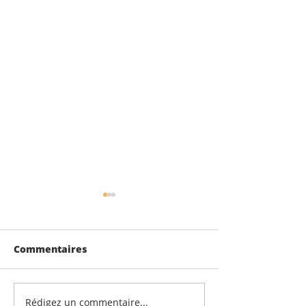
Commentaires
Rédigez un commentaire...
100% de réussite au
Afternoon tea