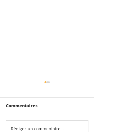
Commentaires
Rédigez un commentaire...
100% de réussite au
Afternoon tea