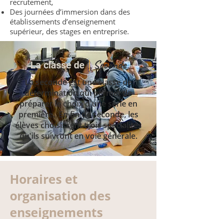
recrutement,
Des journées d’immersion dans des
établissements d’enseignement
supérieur, des stages en entreprise.
Seconde
La c
lasse de
│
La seconde est une classe de
détermination qui permet de
préparer le choix d'une série en
première. En fin de seconde, les
élèves choisissent trois spécialités
qu'ils suivront en voie générale.
Horaires et
organisation des
enseignements