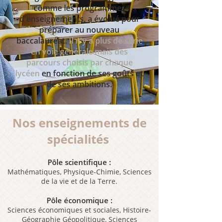
comme les programmes
d'enseignements, a évolué pour
préparer au nouveau
baccalauréat.
Il n'y a plus de série
en voie générale mais des
parcours choisis par chaque
lycéen
en fonction de ses goûts et
de ses ambitions.
Nos enseignements de
spécialités ​
Pôle scientifique :
Mathématiques, Physique-Chimie, Sciences
de la vie et de la Terre.
Pôle économique :
Sciences économiques et sociales, Histoire-
Géographie Géopolitique, Sciences