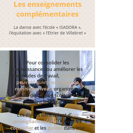
Les enseignements
complémentaires
La danse avec l’école « ISADORA »,
l’équitation avec « l’Etrier de Villebret »
Pour consolider les
connaissances ou améliorer les
méthodes de travail,
les élèves
peuvent suivre
un stage de
remise à niveau
organisé au
cours de l'année scolaire ou
pendant les vacances.
Les élèves bénéficient d'
un
enseignant référent,
pour les
conseiller
et les
guider
dans leur