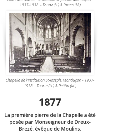
1937-1938
. - Tourte (H.) & Petitin (M.)
Chapelle de l'Institution St-Joseph. Montluçon -
1937-
1938
. - Tourte (H.) & Petitin (M.)
1877
La première pierre de la Chapelle a été
posée par Monseigneur de Dreux-
Brezé, évêque de Moulins.