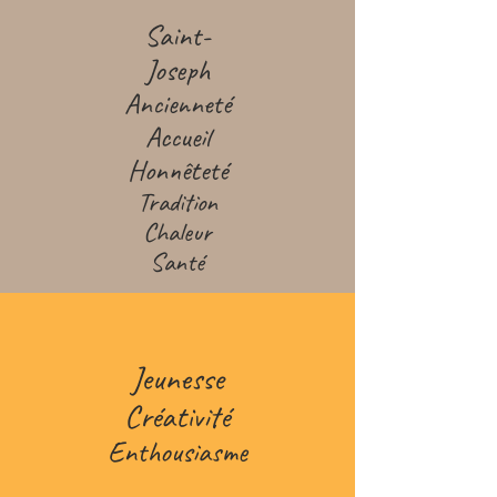
Saint-
Joseph
Ancienneté
Accueil
Honnêteté
Tradition
Chaleur
Santé
Jeunesse
Créativité
Enthousiasme