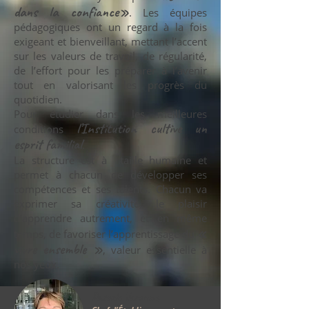
dans la confiance»
. Les équipes
pédagogiques ont un regard à la fois
exigeant et bienveillant, mettant l’accent
sur les valeurs de travail, de régularité,
de l’effort pour les préparer à l’avenir
tout en valorisant les progrès du
quotidien.
Pour étudier dans les meilleures
l’Institution cultive un
conditions
esprit familial
.
La structure est à taille humaine et
permet à chacun de développer ses
compétences et ses talents. Chacun va
exprimer sa créativité, le plaisir
d’apprendre autrement, et en même
«
temps, de favoriser l’apprentissage du
vivre ensemble »
, valeur essentielle à
nos yeux.
Pascale Varenne,