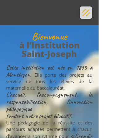
Bienvenue
à l’Institution
Saint-Joseph
Cette institution est née en 1853 à
Montluçon
. Elle porte des projets au
service de tous les élèves de la
maternelle au baccalauréat.
L’accueil, l’accompagnement, la
responsabilisation, l’innovation
pédagogique
fondent notre projet éducatif.
Une pédagogie de la réussite et des
parcours adaptés permettent à chacun
«Grandir
d’avancer à son rythme pour