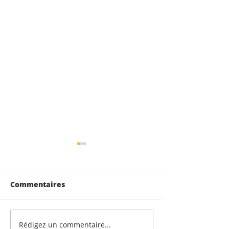
Commentaires
Rédigez un commentaire...
100% de réussite au
Afternoon tea