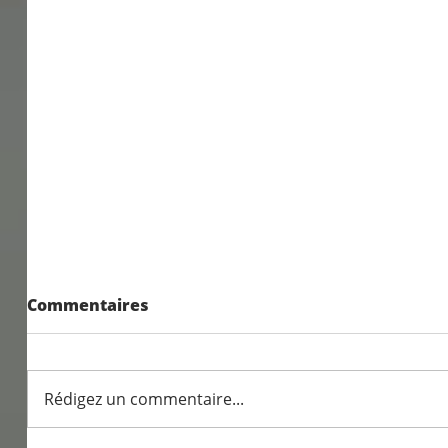
Résultats exceptionnels
Commentaires
aux examens 2026
Rédigez un commentaire...