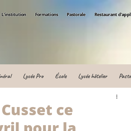
L'institution
Formations
Pastorale
Restaurant d'appl
néral
Lycée Pro
École
Lycée hôtelier
Pasto
 Cusset ce
ril pour la