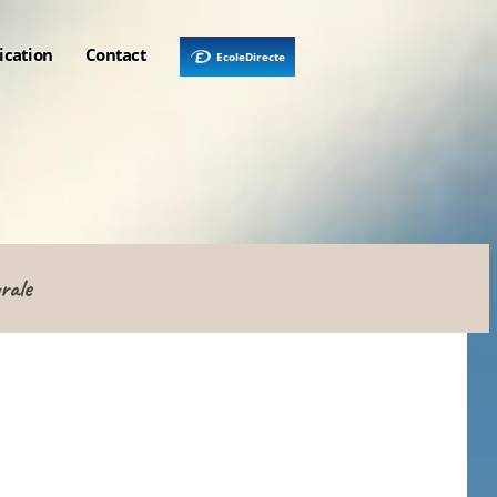
ication
Contact
EcoleDirecte
rale