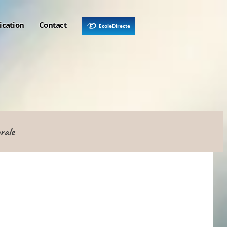
ication
Contact
EcoleDirecte
rale