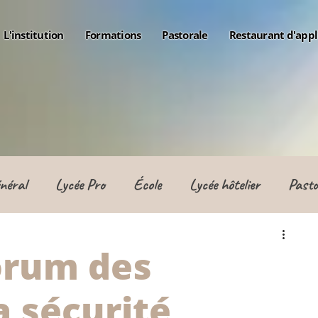
L'institution
Formations
Pastorale
Restaurant d'appl
néral
Lycée Pro
École
Lycée hôtelier
Pasto
orum des
a sécurité