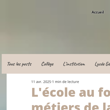
Accueil
Tous les posts
Collège
L'institution
Lycée Gé
11 avr. 2025
1 min de lecture
Classe de défense
Apprentissage
L'école au f
métiers de l