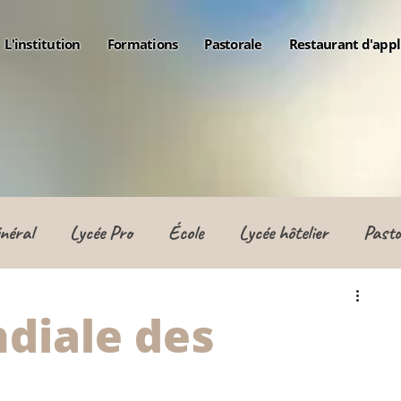
L'institution
Formations
Pastorale
Restaurant d'appl
néral
Lycée Pro
École
Lycée hôtelier
Pasto
diale des