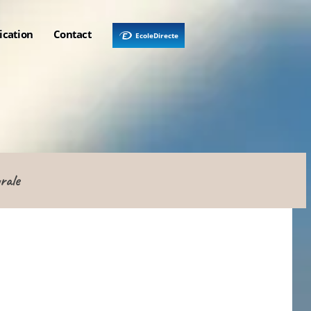
ication
Contact
EcoleDirecte
rale