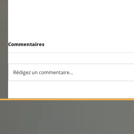
Résultats exceptionnels
Commentaires
aux examens 2026
Rédigez un commentaire...
100% de
profess