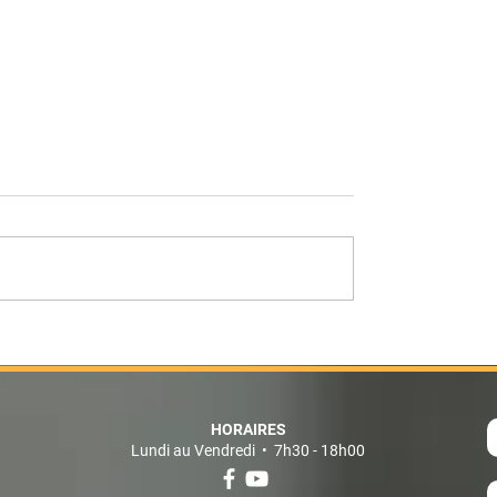
 réussite au bac
Afternoon tea with
ionel
english association fo
HORAIRES
Lundi au Vendredi • 7h30 - 18h00